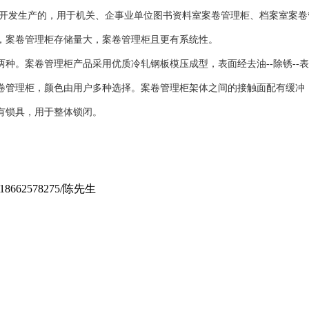
3 国家标准开发生产的，用于机关、企事业单位图书资料室案卷管理柜、档案
，案卷管理柜存储量大，案卷管理柜且更有系统性。
。案卷管理柜产品采用优质冷轧钢板模压成型，表面经去油--除锈--表调-
卷管理柜，颜色由用户多种选择。案卷管理柜架体之间的接触面配有缓冲
有锁具，用于整体锁闭。
18662578275/陈先生