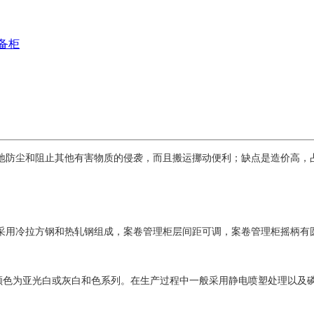
备柜
地防尘和阻止其他有害物质的侵袭，而且搬运挪动便利；缺点是造价高，
采用冷拉方钢和热轧钢组成，案卷管理柜层间距可调，案卷管理柜摇柄有
柜的颜色为亚光白或灰白和色系列。在生产过程中一般采用静电喷塑处理以