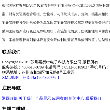
根据国家档案局DA/T7-92案卷管理柜行业业标准和GBT1366.
案、财务凭证案卷管理柜、货物等。与传统式书架、货架、档案架相比
案卷管理柜按使用形式分为单体固定案卷管理柜和移动密集案卷管理柜两种
采用国际最新流行色亚光静电喷粉，高温塑化而成，防锈蚀性能卓越案
置。案卷管理柜每列架体设有安全限位制动装置及防倾倒装置，边架装
联系我们
Copyright ©2019 苏州嘉易特电子科技有限公司 版权所有
服务热线：400-618-0789 电话号码：0512-66189037 手机号码：
联系地址：苏州市相城区如元路8号工业园
XML地图
苏ICP备19048907号-1
底部导航
返回顶部
关于我们
产品展示
应用案例
新闻中心
联系我们
扫描二维码